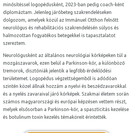
minősítéssel logopédusként, 2023-ban pedig coach-ként
diplomáztam. Jelenleg járóbeteg szakrendeléseken
dolgozom, amelyek közül az Immánuel Otthon felnőtt
neurológus és rehabilitációs szakrendelésén súlyos és
halmozottan fogyatékos betegekkel is tapasztalatot
szereztem.
Neurológusként az általános neurológiai kórképeken túl a
mozgászavarok, ezen belül a Parkinson-kór, a különböző
tremorok, disztóniák jelentik a legfőbb érdeklődési
területemet. Logopédus végzettségemből is adódóan
szintén közel állnak hozzám a nyelvi és beszédzavarokkal
és a nyelés zavaraival járó kórképek. Szakmai életem során
számos magyarországi és európai képzésen vettem részt,
melyek elsősorban a Parkinson-kór, a spaszticitás kezelése
és botulinum toxin kezelés témaköreit érintették.