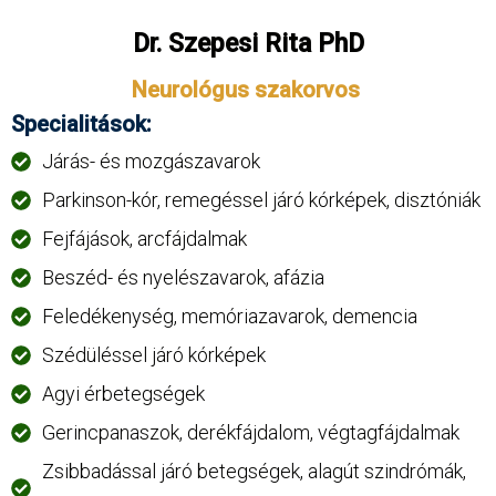
Dr. Szepesi Rita PhD
Neurológus szakorvos
Specialitások:
Járás- és mozgászavarok
Parkinson-kór, remegéssel járó kórképek, disztóniák
Fejfájások, arcfájdalmak
Beszéd- és nyelészavarok, afázia
Feledékenység, memóriazavarok, demencia
Szédüléssel járó kórképek
Agyi érbetegségek
Gerincpanaszok, derékfájdalom, végtagfájdalmak
Zsibbadással járó betegségek, alagút szindrómák,