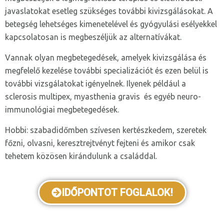
javaslatokat esetleg szükséges további kivizsgálásokat. A
betegség lehetséges kimenetelével és gyógyulási esélyekkel
kapcsolatosan is megbeszéljük az alternatívákat.
Vannak olyan megbetegedések, amelyek kivizsgálása és
megfelelő kezelése további specializációt és ezen belül is
további vizsgálatokat igényelnek. Ilyenek például a
sclerosis multipex, myasthenia gravis és egyéb neuro-
immunológiai megbetegedések.
Hobbi: szabadidőmben szívesen kertészkedem, szeretek
főzni, olvasni, keresztrejtvényt fejteni és amikor csak
tehetem közösen kirándulunk a családdal.
IDŐPONTOT FOGLALOK!