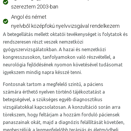
szereztem 2003-ban
Angol és német
nyelvből középfokú nyelvvizsgával rendelkezem
A betegellátás mellett oktatói tevékenységet is folytatok és
rendszeresen részt veszek nemzetközi
gyógyszervizsgálatokban. A hazai és nemzetközi
kongresszusokon, tanfolyamokon való részvétellel, a
neurológia fejlődésének nyomon követésével tudásomat
igyekszem mindig napra késszé tenni.
Fontosnak tartom a megfelelő szintű, a páciens
számára érthető nyelven történő tájékoztatást a
betegségével, a szükséges egyéb diagnosztikus
vizsgálatokkal kapcsolatosan. A konzultáció során arra
törekszem, hogy feltárjam a hozzám forduló páciensek
panaszainak okát, majd a diagnózis felállítását követően,
megbeszéljük a legmegfelelőbb terápiás és életmódbeli