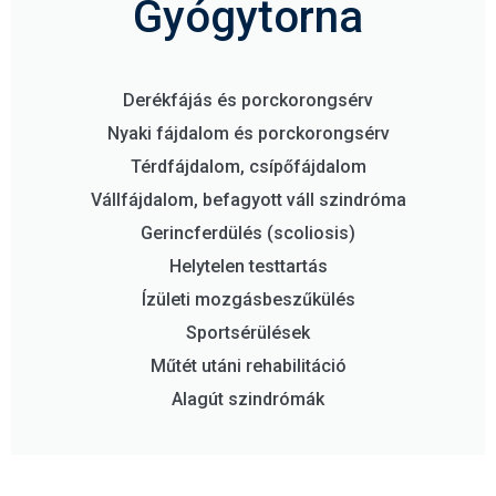
Gyógytorna
Derékfájás és porckorongsérv
Nyaki fájdalom és porckorongsérv
Térdfájdalom, csípőfájdalom
Vállfájdalom, befagyott váll szindróma
Gerincferdülés (scoliosis)
Helytelen testtartás
Ízületi mozgásbeszűkülés
Sportsérülések
Műtét utáni rehabilitáció
Alagút szindrómák