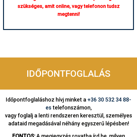
szükséges, amit online, vagy telefonon tudsz
megtenni!
IDŐPONTFOGLALÁS
Időpontfoglaláshoz hívj minket a
+36 30 532 34 88-
es
telefonszámon,
vagy foglalj a lenti rendszeren keresztül, személyes
adataid megadásával néhány egyszerű lépésben!
FONTOS:
A megjegyzés rovatba írd be, milyen