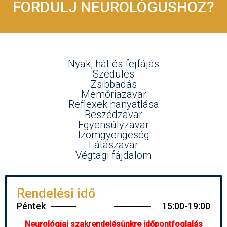
FORDULJ NEUROLÓGUSHOZ?
Nyak, hát és fejfájás
Szédülés
Zsibbadás
Memóriazavar
Reflexek hanyatlása
Beszédzavar
Egyensúlyzavar
Izomgyengeség
Látászavar
Végtagi fájdalom
Rendelési idő
Péntek
15:00-19:00
Neurológiai szakrendelésünkre időpontfoglalás