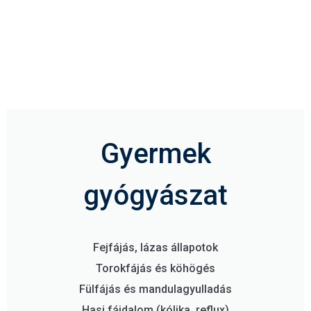
Gyermek
gyógyászat
Fejfájás, lázas állapotok
Torokfájás és köhögés
Fülfájás és mandulagyulladás
Hasi fájdalom (kólika, reflux)