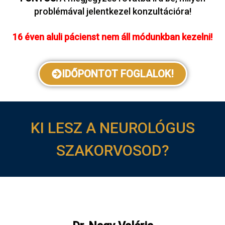
problémával jelentkezel konzultációra!
16 éven aluli pácienst nem áll módunkban kezelni!
IDŐPONTOT FOGLALOK!
KI LESZ A NEUROLÓGUS
SZAKORVOSOD?