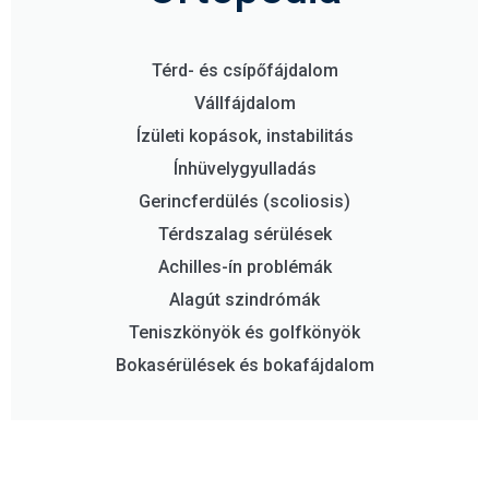
Térd- és csípőfájdalom
Vállfájdalom​
Ízületi kopások, instabilitás​
Ínhüvelygyulladás​
Gerincferdülés (scoliosis)
Térdszalag sérülések
Achilles-ín problémák
Alagút szindrómák
Teniszkönyök és golfkönyök
Bokasérülések és bokafájdalom