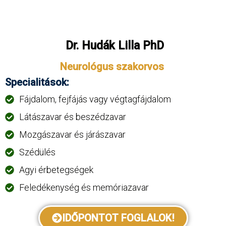
Dr. Hudák Lilla PhD
Neurológus szakorvos
Specialitások:
Fájdalom, fejfájás vagy végtagfájdalom
Látászavar és beszédzavar
Mozgászavar és járászavar
Szédülés
Agyi érbetegségek
Feledékenység és memóriazavar
IDŐPONTOT FOGLALOK!