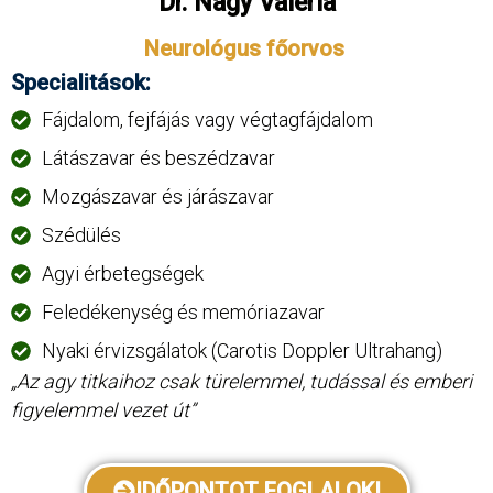
Dr. Nagy Valéria
Neurológus főorvos
Specialitások:
Fájdalom, fejfájás vagy végtagfájdalom
Látászavar és beszédzavar
Mozgászavar és járászavar
Szédülés
Agyi érbetegségek
Feledékenység és memóriazavar
Nyaki érvizsgálatok (Carotis Doppler Ultrahang)
„Az agy titkaihoz csak türelemmel, tudással és emberi
figyelemmel vezet út”
IDŐPONTOT FOGLALOK!